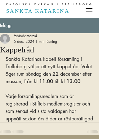
KATOLSKA KYRKAN I TRELLEBORG
SANKTA KATARINA
Inlägg
fabiodamora4
5 dec. 2024
1 min läsning
Kappelråd
Sankta Katarinas kapell församling i 
Trelleborg väljer ett nytt kappelråd. Valet 
äger rum söndag den 
22 
december efter 
mässan, från kl 
11.00 
till kl 
13.00
Varje församlingsmedlem som är 
registrerad i Stiftets medlemsregister och 
som senast vid sista valdagen har 
uppnått sexton års ålder är röstberättigad