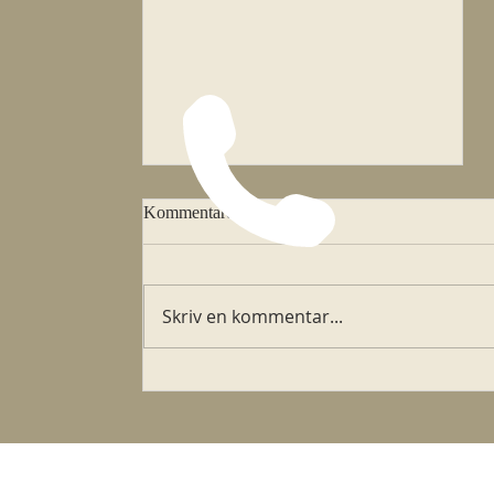
Mässtider vecka 32
Kommentarer
Måndag kl 18.00 Tisdag kl
11.00 Onsdag kl 17.00 (
Bröllop) Fredag kl 18.00
Skriv en kommentar...