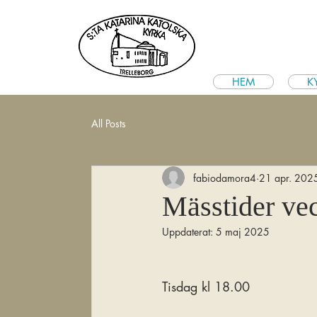
HEM
K
All Posts
fabiodamora4
21 apr. 202
Mässtider ve
Uppdaterat:
5 maj 2025
Tisdag kl 18.00