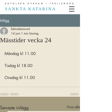
KATOLSKA KYRKAN I TRELLEBORG
SANKTA KATARINA
Inlägg
fabiodamora4
14 juni
1 min läsning
Mässtider vecka 24
Måndag kl 11.00
Tisdag kl 18.00
Onsdag kl 11.00
Senaste inlägg
Visa alla