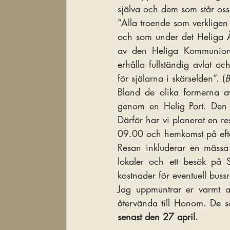
själva och dem som står oss
”Alla troende som verkligen
och som under det Heliga År
av den Heliga Kommunionen
erhålla fullständig avlat o
för själarna i skärselden”. (
B
Bland de olika formerna av
genom en Helig Port. Den
Därför har vi planerat en re
09.00 och hemkomst på eft
Resan inkluderar en mässa
lokaler och ett besök på S
kostnader för eventuell bus
Jag uppmuntrar er varmt at
senast den 27 april.