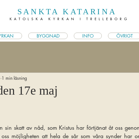
SANKTA KATARINA
KATOLSKA KYRKAN I TRELLEBORG
YRKAN
BYGGNAD
INFO
ÖVRIGT
5
1 min läsning
 den 17e maj
 sin skatt av nåd, som Kristus har förtjänat åt oss geno
oss möjligheten att hela de sår som våra synder har ors