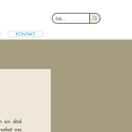
KONTAKT
m sin död 
akat oss 