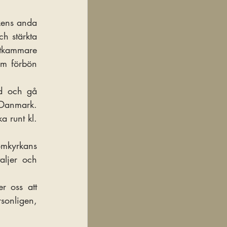
kens anda 
h stärkta 
tkammare 
om förbön 
d och gå 
Danmark. 
 runt kl. 
mkyrkans 
ljer och 
 oss att 
återvända till Honom. De som vill delta kan anmäla sig genom att kontakta mig personligen, 