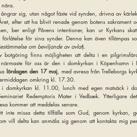
 nära.
 ångrar sig, utan något fäste vid synden, drivna av kärle
et, efter att ha blivit renade genom botens sakrament oc
, ber enligt Påvens intentioner, kan ur Kyrkans skat
ch förlåtelse för sina synder. Denna kan även tillämpas s
estämmelse om beviljande av avlat
).
 botgöring finns möjligheten att delta i en pilgrimsfär
 närmaste för oss är den i domkyrkan i Köpenhamn i 
sa 
lördagen den 17 maj
, med avresa från Trelleborgs kyrka
ermiddagen omkring kl. 17.30.
 i domkyrkan kl. 11.00, lunch med egen matsäck i do
eminariet Redemptoris Mater i Vedbæk. Ytterligare deta
sresa kommer att meddelas senare.
t inte missa detta tillfälle som Gud, genom kyrkan, ger