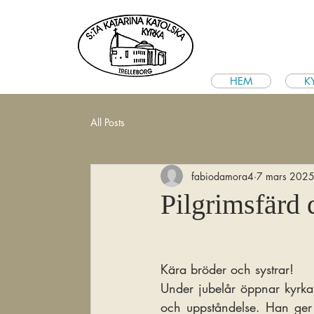
HEM
K
All Posts
fabiodamora4
7 mars 202
Pilgrimsfärd
Kära bröder och systrar!
Under jubelår öppnar kyrkan
och uppståndelse. Han ger 