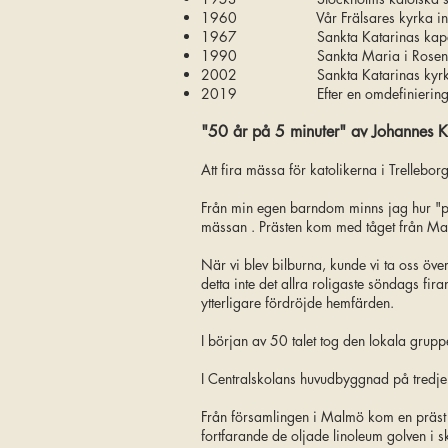
1960 Vår Frälsares kyrka inviges 
1967 Sankta Katarinas kapell invi
1990 Sankta Maria i Rosengård i
2002 Sankta Katarinas kyrka invig
2019 Efter en omdefiniering av förs
"50 år på 5 minuter" av Johannes K
Att fira mässa för katolikerna i Trellebor
Från min egen barndom minns jag hur "prä
mässan . Prästen kom med tåget från Malm
När vi blev bilburna, kunde vi ta oss öve
detta inte det allra roligaste söndags fir
ytterligare fördröjde hemfärden.
I början av 50 talet tog den lokala gruppe
I Centralskolans huvudbyggnad på tredje
Från församlingen i Malmö kom en präst s
fortfarande de oljade linoleum golven i 