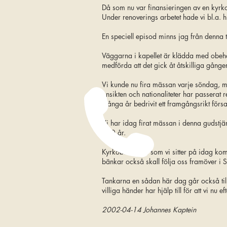
Då som nu var finansieringen av en kyrkol
Under renoverings arbetet hade vi bl.a. 
En speciell episod minns jag från denna t
Väggarna i kapellet är klädda med obehand
medförda att det gick åt åtskilliga gång
Vi kunde nu fira mässan varje söndag, men
ansikten och nationaliteter har passerat 
många år bedrivit ett framgångsrikt försa
Vi har idag firat mässan i denna gudstjän
400 år.
Kyrkobänkama som vi sitter på idag komm
bänkar också skall följa oss framöver i S
Tankarna en sådan här dag går också till
villiga händer har hjälp till för att vi 
2002-04-14 Johannes Kaptein