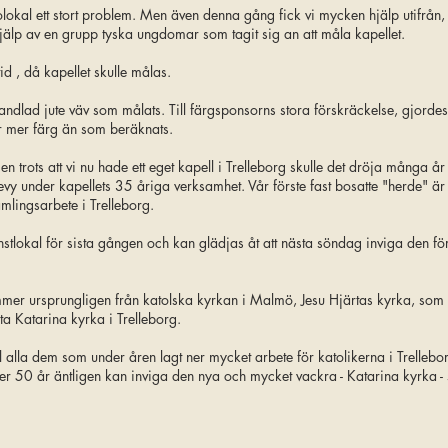
okal ett stort problem. Men även denna gång fick vi mycken hjälp utifrån, o
hjälp av en grupp tyska ungdomar som tagit sig an att måla kapellet.
id , då kapellet skulle målas.
lad jute väv som målats. Till färgsponsorns stora förskräckelse, gjordes und
er mer färg än som beräknats.
 trots att vi nu hade ett eget kapell i Trelleborg skulle det dröja många å
revy under kapellets 35 åriga verksamhet. Vår förste fast bosatte "herde" 
mlingsarbete i Trelleborg.
stlokal för sista gången och kan glädjas åt att nästa söndag inviga den fö
er ursprungligen från katolska kyrkan i Malmö, Jesu Hjärtas kyrka, som 
ta Katarina kyrka i Trelleborg.
 alla dem som under åren lagt ner mycket arbete för katolikerna i Trelleb
nu efter 50 år äntligen kan inviga den nya och mycket vackra - Katarina kyrk