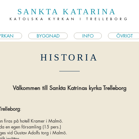
SANKTA KATARINA
KATOLSKA KYRKAN I TRELLEBORG
YRKAN
BYGGNAD
INFO
ÖVRIGT
HISTORIA
Välkommen till Sankta Katrinas kyrka Trelleborg
Trelleborg
:
as på hotell Kramer
i Malmö.
egen församling (15 pers.)
ges vid Gustav Adolfs torg i Malmö.
inrättas.