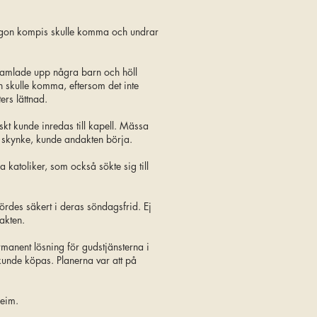
t någon kompis skulle komma och undrar
 samlade upp några barn och höll
 skulle komma, eftersom det inte
ers lättnad.
skt kunde inredas till kapell. Mässa
t skynke, kunde andakten börja.
a katoliker, som också sökte sig till
rdes säkert i deras söndagsfrid. Ej
akten.
manent lösning för gudstjänsterna i
unde köpas. Planerna var att på
Heim.