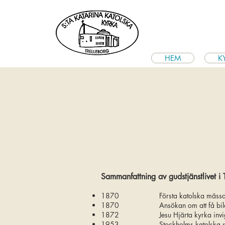
HEM
K
Sammanfattning av gudstjänstlivet i 
1870 Första katolska mässan fir
1870 Ansökan om att få bilda en 
1872 Jesu Hjärta kyrka i
nvi
1953 Stockholms katolska stift 