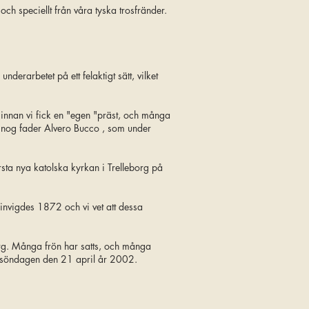
ch speciellt från våra tyska trosfränder.
erarbetet på ett felaktigt sätt, vilket
r innan vi fick en "egen "präst, och många
är nog fader Alvero Bucco , som under
rsta nya katolska kyrkan i Trelleborg på
invigdes 1872 och vi vet att dessa
org. Många frön har satts, och många
a - söndagen den 21 april år 2002.