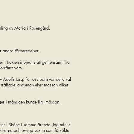
ing av Maria i Rosengård.
er andra förberedelser.
i trakten inbjudits att gemensamt fira
rrättat värv.
 Adolfs torg. För oss barn var detta väl
a träffade landsmän efter mässan vilket
gånger i månaden kunde fira mässan.
orter i Skåne i samma ärende. Jag minns
äldrarna och övriga vuxna som försökte