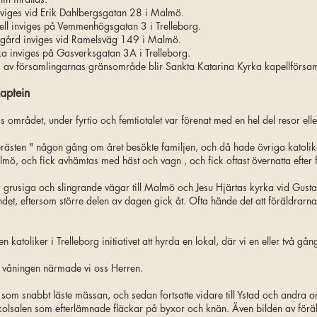
vid Erik Dahlbergsgatan 28 i Malmö.
ges på Vemmenhögsgatan 3 i Trelleborg.
nviges vid Ramelsväg 149 i Malmö.
es på Gasverksgatan 3A i Trelleborg.
amlingarnas gränsområde blir Sankta Katarina Kyrka kapellförsaml
aptein
gs området, under fyrtio och femtiotalet var förenat med en hel del resor ell
sten " någon gång om året besökte familjen, och då hade övriga katoliker 
ö, och fick avhämtas med häst och vagn , och fick oftast övernatta efter fö
r grusiga och slingrande vägar till Malmö och Jesu Hjärtas kyrka vid Gustav
andet, eftersom större delen av dagen gick åt. Ofta hände det att föräldrarn
n katoliker i Trelleborg initiativet att hyrda en lokal, där vi en eller två 
 våningen närmade vi oss Herren.
om snabbt läste mässan, och sedan fortsatte vidare till Ystad och andra 
skolsalen som efterlämnade fläckar på byxor och knän. Även bilden av för