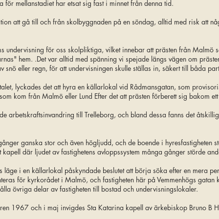
 för mellanstadiet har etsat sig fast i minnet från denna tid.
uation att gå till och från skolbyggnaden på en söndag, alltid med risk at
 undervisning för oss skolpliktiga, vilket innebar att prästen från Malmö
rnas" hem. .Det var alltid med spänning vi spejade längs vägen om prästen
nö eller regn, för att undervisningen skulle ställas in, säkert till båda part
iotalet, lyckades det att hyra en källarlokal vid Rådmansgatan, som provisori
 som kom från Malmö eller Lund Efter det att prästen förberett sig bakom et
de arbetskraftsinvandring till Trelleborg, och bland dessa fanns det åtskillig
ånger ganska stor och även högljudd, och de boende i hyresfastigheten stö
 ett kapell där ljudet av fastighetens avloppssystem många gånger störde and
 läge i en källarlokal påskyndade beslutet att börja söka efter en mera per
teras för kyrkorådet i Malmö, och fastigheten här på Vemmenhögs gatan k
lla övriga delar av fastigheten till bostad och undervisningslokaler.
ren 1967 och i maj invigdes Sta Katarina kapell av ärkebiskop Bruno B 