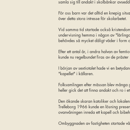
samla sig till andakt i skolbänkar avsedda
För oss barn var det alltid en knepig sit
över detta stora intresse för skolarbetet.
Vid samma tid startade också kristendoms
undervisning hemma i någon av "lärlinga
behövdes så mycket dåligt väder i form av s
Efter ett antal år, i andra halvan av femt
kunde nu regelbundet firas av de präster
I början av sextiotalet hade vi en betydan
"kapellet" i källaren.
Folksamlingen efter mässan blev många g
heller gick det att finna andakt och ro i
Den ökande skaran katoliker och lokalens
Trelleborg 1966 kunde en lösning presen
ovanvåningen inreda ett kapell och bibehå
Ombyggnaden av fastigheten startade vå