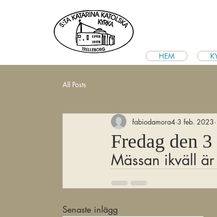
HEM
K
All Posts
fabiodamora4
3 feb. 2023
Fredag den 3 
Mässan ikväll är 
Senaste inlägg