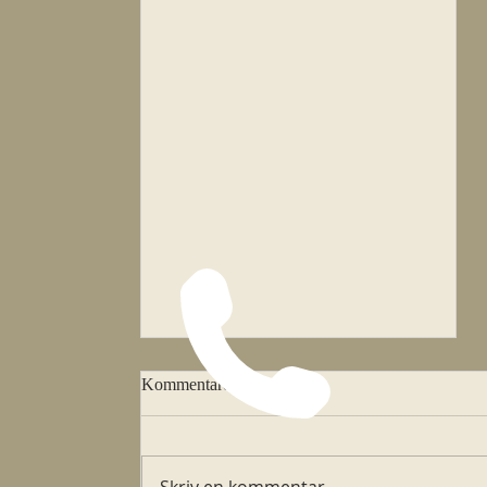
Mässtider vecka 33
Kommentarer
Tisdag kl 18.00 Onsdag kl 11.00
Lördag kl 11.00 Jungfru Marias
upptagning till himlen Söndag kl