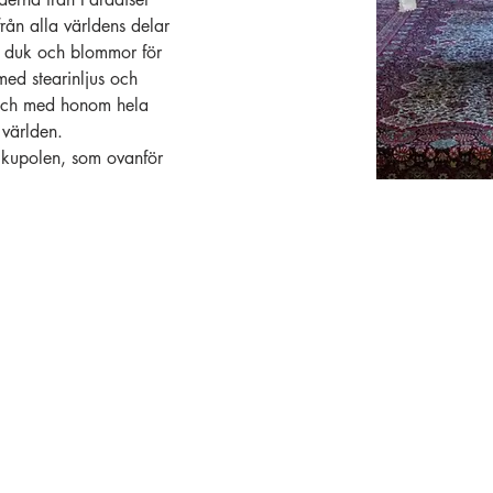
från alla världens delar 
v duk och blommor för 
med stearinljus och 
, och med honom hela 
 världen.
 kupolen, som ovanför 