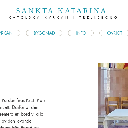
SANKTA KATARINA
KATOLSKA KYRKAN I TRELLEBORG
YRKAN
BYGGNAD
INFO
ÖVRIGT
På den firas Kristi Kors 
nkett. Därför är den 
sentera ett bord vi alla 
d av den levande 
oderna från Paradiset 