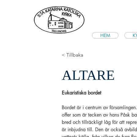
HEM
K
< Tillbaka
ALTARE
Eukaristiska bordet
Bordet är i centrum av församlingen. 
offer som är tecken av hans Påsk ba
bred och tillräckligt låg för att repre
är inbjudna till. Den är också avbil
vattnets källa, från vilken de fyra fl